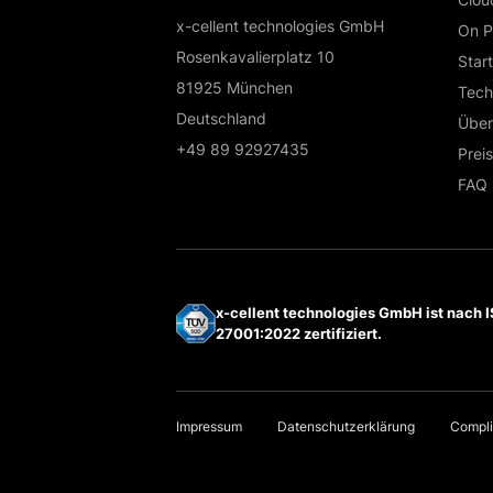
x-cellent technologies GmbH
On P
Rosenkavalierplatz 10
Star
81925 München
Tech
Deutschland
Über
+49 89 92927435
Prei
FAQ
x-cellent technologies GmbH ist nach 
27001:2022 zertifiziert.
Impressum
Datenschutzerklärung
Compli