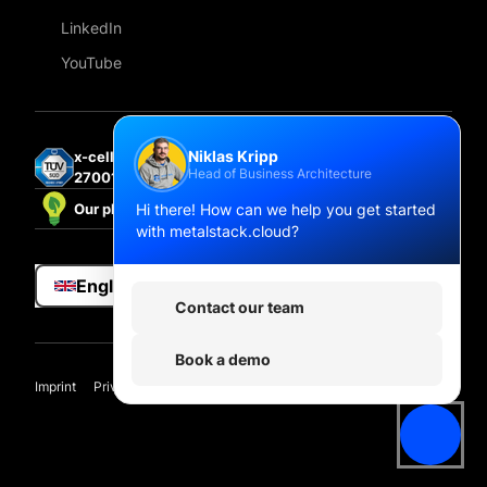
LinkedIn
YouTube
Niklas Kripp
x-cellent technologies GmbH is certified under ISO
Head of Business Architecture
27001:2022.
Hi there! How can we help you get started
Our platform is powered by 100% renewable energy.
with metalstack.cloud?
English
Contact our team
Book a demo
Imprint
Privacy
Compliance hub
Privacy Settings